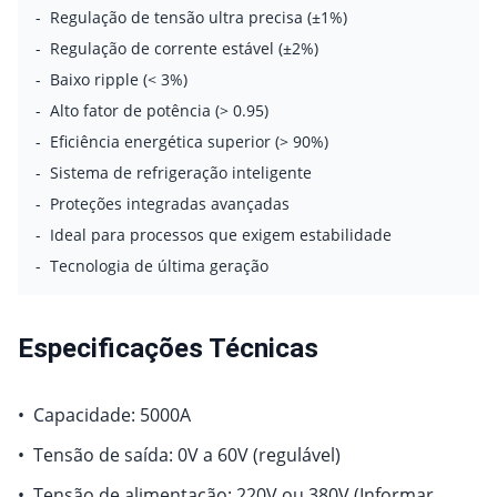
-
Regulação de tensão ultra precisa (±1%)
-
Regulação de corrente estável (±2%)
-
Baixo ripple (< 3%)
-
Alto fator de potência (> 0.95)
-
Eficiência energética superior (> 90%)
-
Sistema de refrigeração inteligente
-
Proteções integradas avançadas
-
Ideal para processos que exigem estabilidade
-
Tecnologia de última geração
Especificações Técnicas
•
Capacidade:
5000A
•
Tensão de saída: 0V a 60V (regulável)
•
Tensão de alimentação: 220V ou 380V (Informar